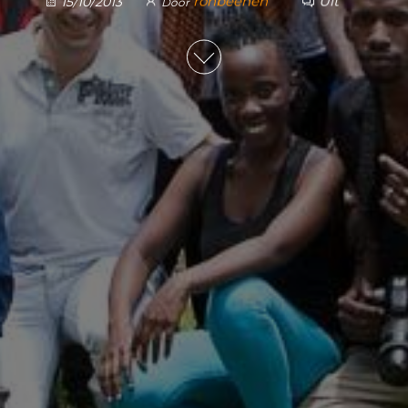
ronbeenen
Uit
15/10/2013
Door