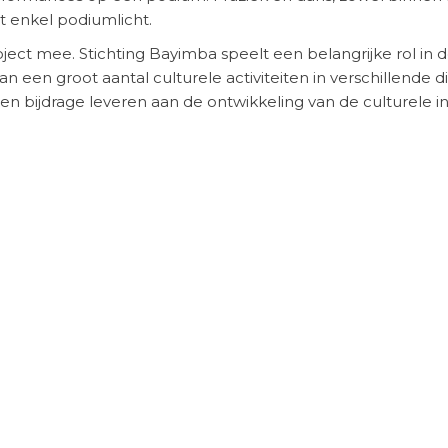
 enkel podiumlicht.
ect mee. Stichting Bayimba speelt een belangrijke rol in d
 een groot aantal culturele activiteiten in verschillende di
 een bijdrage leveren aan de ontwikkeling van de culturele i
volg te geven.
nd door
Stichting Doen
en
Hivos
. Meer informatie over Bay
ganda
en de video’s hieronder: