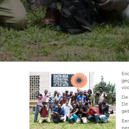
Eri
geg
voo
De 
Dit
geb
Een
per