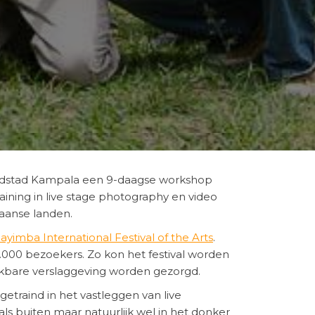
fdstad Kampala een 9-daagse workshop
ining in live stage photography en video
kaanse landen.
ayimba International Festival of the Arts
.
0.000 bezoekers. Zo kon het festival worden
uikbare verslaggeving worden gezorgd.
traind in het vastleggen van live
s buiten maar natuurlijk wel in het donker