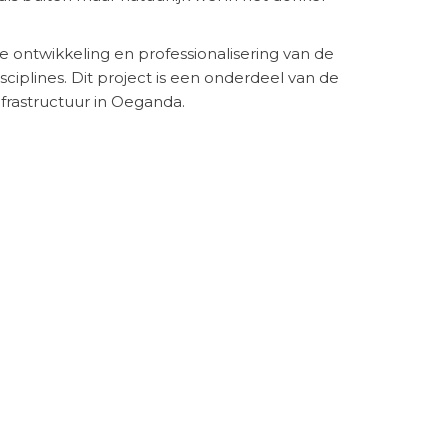
e ontwikkeling en professionalisering van de
sciplines. Dit project is een onderdeel van de
nfrastructuur in Oeganda.
imba op
www.bayimba.org
.