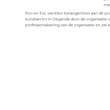
met
Ron en Eric werkten belangenloos aan dit proj
kunstsector in Oeganda door de organisatie van
professionalisering van de organisatie en zal
Er zijn plannen om dit project in 2014 een ver
Bayimba wordt vanuit Nederland ondersteu
Zie Eric’s
fotoimpressie van het festival
, van
U
Sfeerimpressie: