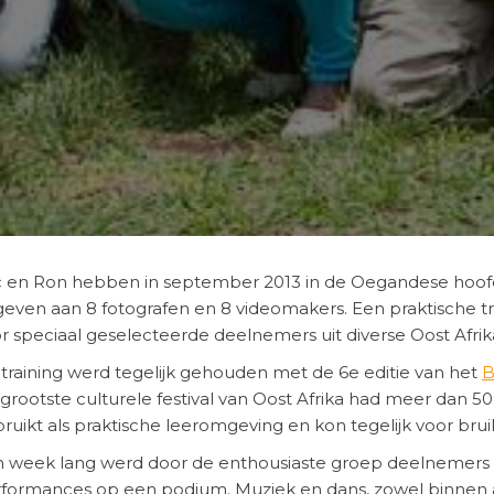
c en Ron hebben in september 2013 in de Oegandese hoo
even aan 8 fotografen en 8 videomakers. Een praktische tra
r speciaal geselecteerde deelnemers uit diverse Oost Afri
training werd tegelijk gehouden met de 6e editie van het
B
 grootste culturele festival van Oost Afrika had meer dan 5
ruikt als praktische leeromgeving en kon tegelijk voor br
 week lang werd door de enthousiaste groep deelnemers ge
formances op een podium. Muziek en dans, zowel binnen al