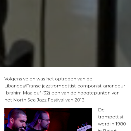
Volgens velen was het optreden van de
Libanees/Franse jazztrompettist-componist-arrangeur
Ibrahim Maalouf (32) een van de hoogtepunten van
het North Sea Jazz Festival van 2013.
De
trompettist
werd in 1980
in Beirut