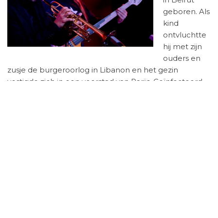
geboren. Als
kind
ontvluchtte
hij met zijn
ouders en
zusje de burgeroorlog in Libanon en het gezin
vestigde zich in een voorstad van Parijs. Geïnfecteerd
met het jazzvirus van zijn vader Nassim, ook
trompettist, deed Ibrahim niets met zijn studie exacte
wetenschappen. Sindsdien bespeelt hij zijn
zogenaamde kwarttoontrompet, die zijn vader ’op z’n
Arabisch’ aanpastte met een extra ventiel, waardoor
het instrument kenmerkende oosterse kwarttonen
maakt.
Wij spraken Maalouf na zijn concert in de North Sea
Jazz Club.