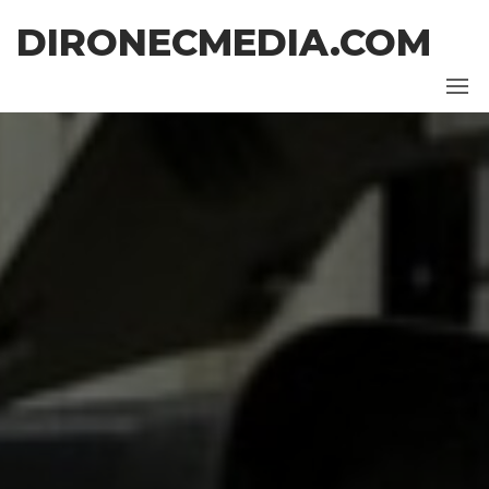
Ga
DIRONECMEDIA.COM
naar
de
inhoud