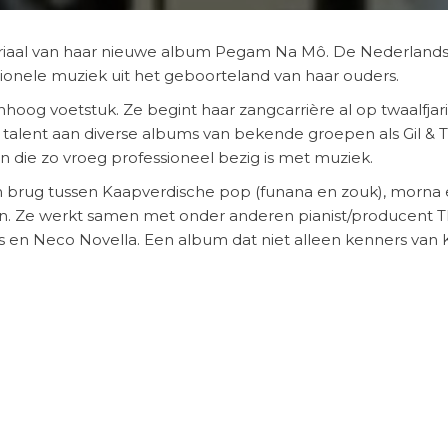
riaal van haar nieuwe album Pegam Na Mô. De Nederlands
ionele muziek uit het geboorteland van haar ouders.
oog voetstuk. Ze begint haar zangcarrière al op twaalfjari
talent aan diverse albums van bekende groepen als Gil & The
 die zo vroeg professioneel bezig is met muziek.
 brug tussen Kaapverdische pop (funana en zouk), morna 
men. Ze werkt samen met onder anderen pianist/producent Th
as en Neco Novella. Een album dat niet alleen kenners va
lm die hier te bekijken is (binnenkort)