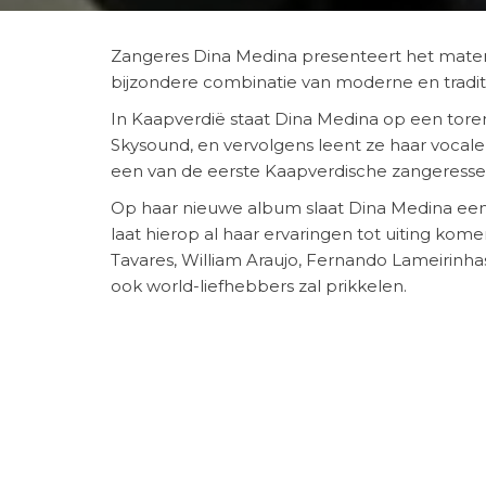
Zangeres Dina Medina presenteert het mate
bijzondere combinatie van moderne en tradit
In Kaapverdië staat Dina Medina op een torenh
Skysound, en vervolgens leent ze haar vocale 
een van de eerste Kaapverdische zangeressen
Op haar nieuwe album slaat Dina Medina een
laat hierop al haar ervaringen tot uiting ko
Tavares, William Araujo, Fernando Lameirinh
ook world-liefhebbers zal prikkelen.
Voor haar nieuwe tour maakte wij een promo fi