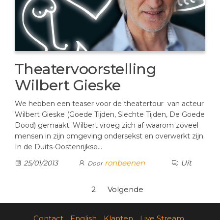
Theatervoorstelling
Wilbert Gieske
We hebben een teaser voor de theatertour van acteur
Wilbert Gieske (Goede Tijden, Slechte Tijden, De Goede
Dood) gemaakt. Wilbert vroeg zich af waarom zoveel
mensen in zijn omgeving ondersekst en overwerkt zijn.
In de Duits-Oostenrijkse…
ronbeenen
Uit
25/01/2013
Door
Berichten
1
2
Volgende
paginering
Contact
English
Klanten
Live Stream